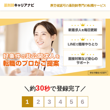
厚労省認可の薬剤師専門の転職サービス
30
＼約
秒
で登録完了／
1
2
3
4
5
6